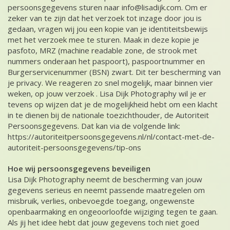
persoonsgegevens sturen naar info@lisadijk.com. Om er
zeker van te zijn dat het verzoek tot inzage door jou is
gedaan, vragen wij jou een kopie van je identiteitsbewijs
met het verzoek mee te sturen. Maak in deze kopie je
pasfoto, MRZ (machine readable zone, de strook met
nummers onderaan het paspoort), paspoortnummer en
Burgerservicenummer (BSN) zwart. Dit ter bescherming van
je privacy. We reageren zo snel mogelijk, maar binnen vier
weken, op jouw verzoek . Lisa Dijk Photography wil je er
tevens op wijzen dat je de mogelijkheid hebt om een klacht
in te dienen bij de nationale toezichthouder, de Autoriteit
Persoonsgegevens. Dat kan via de volgende link:
https://autoriteitpersoonsgegevens.nl/nl/contact-met-de-
autoriteit-persoonsgegevens/tip-ons
Hoe wij persoonsgegevens beveiligen
Lisa Dijk Photography neemt de bescherming van jouw
gegevens serieus en neemt passende maatregelen om
misbruik, verlies, onbevoegde toegang, ongewenste
openbaarmaking en ongeoorloofde wijziging tegen te gaan.
Als jij het idee hebt dat jouw gegevens toch niet goed