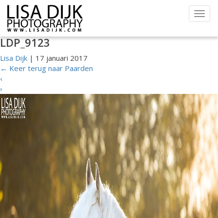
Togg
navig
LDP_9123
Lisa Dijk
|
17 januari 2017
←
Keer terug naar Paarden
‹
›