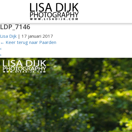
LDP_7146
Lisa Dijk
|
17 januari 2017
←
Keer terug naar Paarden
‹
›