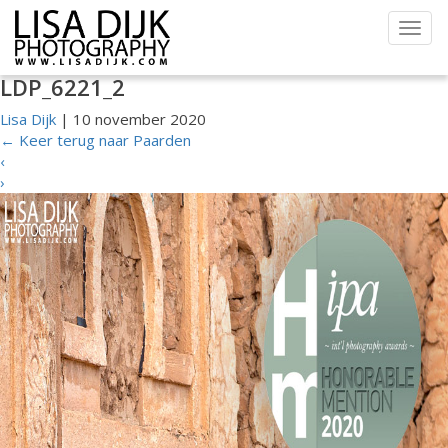
Togg
navig
LDP_6221_2
Lisa Dijk
|
10 november 2020
←
Keer terug naar Paarden
‹
›