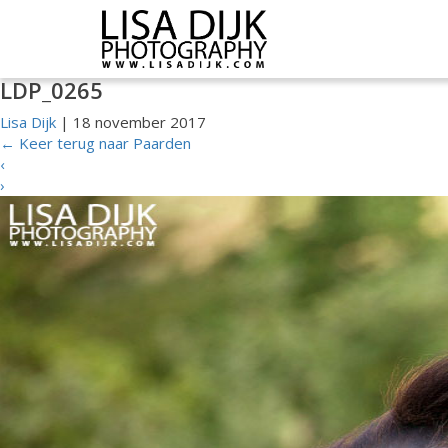
LDP_0265
Lisa Dijk
|
18 november 2017
←
Keer terug naar Paarden
‹
›